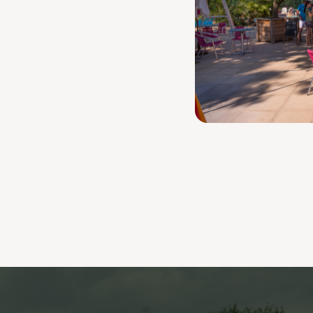
e heure de la journée,
foot ou du billard. Le
s piscines et une équipe
ses soirées spectacles et
sant intervenir des
, cabarets, concerts,
implement de passage,
vous attabler au Jardin !