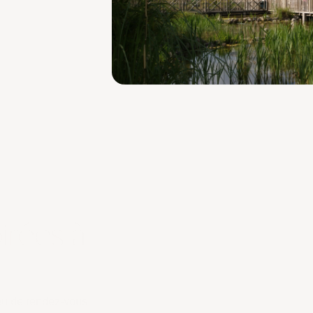
Des animations et
ne pas manquer
Le Jardin est bien plus qu’une brasserie : c