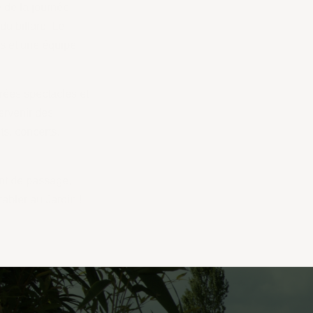
incontournable au Domaine de Diane ! À tout
retrouvez vos voisins et amis autour du baby-
Jardin, c’est aussi un accès à la terrasse de
toujours présente pour vous !
En saison, nous vous proposons de nombreu
animations organisées par le Domaine ou fai
prestataires extérieurs : spectacles de magie
soirées DJ…
Que vous soyez résidents du Domaine ou s
vous trouverez toujours une bonne raison de 