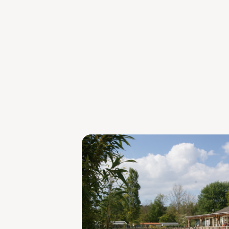
Un espace de c
en Baie de So