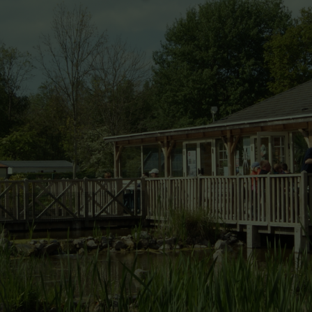
n : informations pratiques & 
à Quend-Plage
e la carte