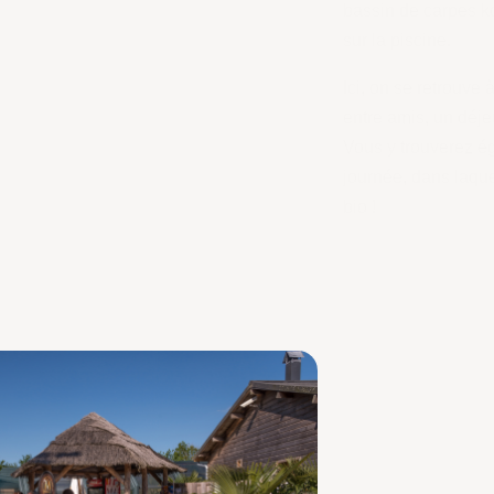
 qu’une terrasse extérieure avec vue directe
 heure de la journée pour un café gourmand
famille ou un dîner animé sous les étoiles.
ne petite épicerie fine, ouverte toute la
 pourrez découvrir des produits locaux et