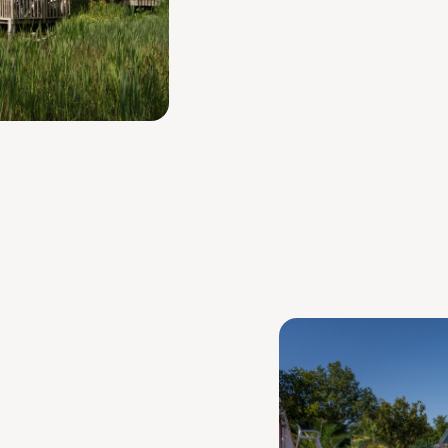
bassin de carpes koï, ainsi
sur la piscine.
Ici, on se retrouve à toute
entre amis, un déjeuner en 
Vous y trouverez également u
journée, dans laquelle vous
bio !
 soirées à
’est LE lieu de rendez-vous