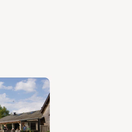
onvivialité et d’anim
mme
3 espaces 
pleinement
La brasserie Le Jardin vou
détendue, avec 3 espaces de
une salle intérieure avec s