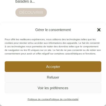
balades à...
DÉCOUVRIR
Gérer le consentement
Pour offrir les meilleures expériences, nous utilisons des technologies telles que les
cookies pour stocker et/ou accéder aux informations des appareils. Le fait de consentir
à ces technologies nous permettra de traiter des données telles que le comportement
de navigation ou les ID uniques sur ce site. Le fait de ne pas consentir ou de retirer son
consentement peut avoir un effet négatif sur certaines caractéristiques et fonctions.
Accepter
Refuser
Voir les préférences
Politique de cookies
Politique de confidentialité
Les 10 meilleures spécialités de la Baie de